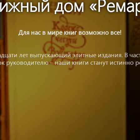
ижный дом «Рема
Для нас в мире книг возможно все!
дцати лет выпускающий элитные издания. В час
рок руководителю – наши книги станут истинно