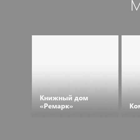
М
Книжный дом
«Ремарк»
Ко
Перейти
П