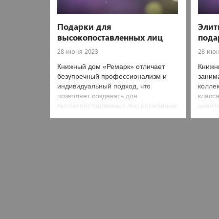
Подарки для
Элит
высокопоставленных лиц
пода
28 июня 2023
28 июн
Книжный дом «Ремарк» отличает
Книжн
безупречный профессионализм и
заним
индивидуальный подход, что
колле
позволяет создавать для
класс
высокопоставленных лиц роскошные
ценит
подарки любой сложности