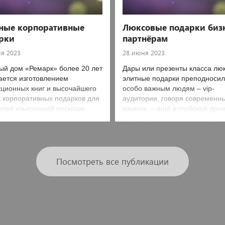
ные корпоративные
Люксовые подарки бизн
рки
партнёрам
я 2023
28 июня 2023
ый дом «Ремарк» более 20 лет
Дары или презенты класса люк
ается изготовлением
элитные подарки преподноси
кционных книг и высочайшего
особо важным людям – vip-
а корпоративных подарков для
аудитории, говоря современн
елей изысканной роскоши
языком, – ещё в глубокой дре
для выражения почтения и ув
к человеку
Посмотреть все публикации