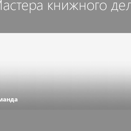
астера книжного де
манда
ерейти