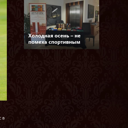
Холодная осень – не
помеха спортивным
достижениям
 в