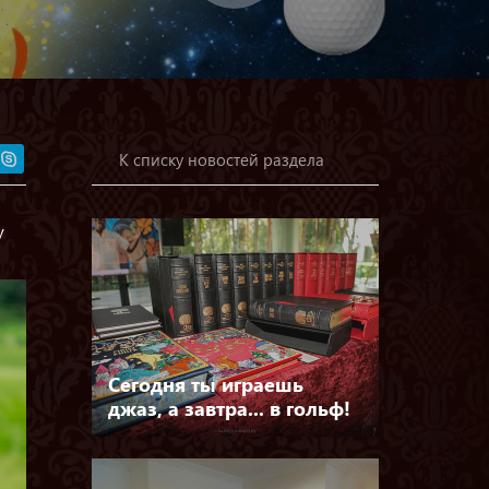
К списку новостей раздела
у
Сегодня ты играешь
джаз, а завтра... в гольф!