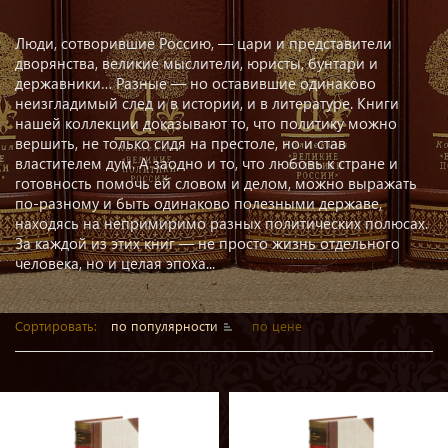
Люди, сотворившие Россию, — цари и представители
дворянства, великие мыслители, юристы, бунтари и
державники… Разные — но оставившие одинаково
неизгладимый след и в истории, и в литературе. Книги
нашей коллекции доказывают то, что политику можно
вершить, не только сидя на престоле, но и став
властителем дум. А заодно и то, что любовь к стране и
готовность помочь ей словом и делом, можно выражать
по-разному и быть одинаково полезными державе,
находясь на непримиримо разных политических полюсах.
За каждой из этих книг — не просто жизнь отдельного
человека, но и целая эпоха...
Сортировать:
по популярности
по цене