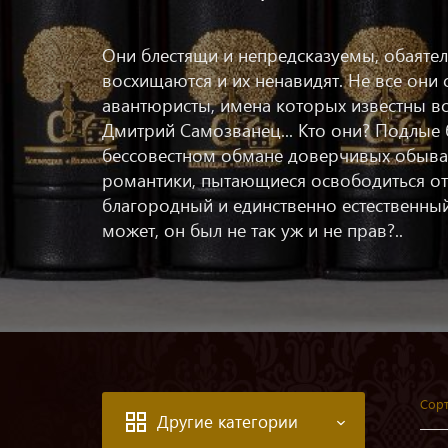
Они блестящи и непредсказуемы, обаяте
восхищаются и их ненавидят. Не все они
авантюристы, имена которых известны в
Дмитрий Самозванец... Кто они? Подлы
бессовестном обмане доверчивых обыват
романтики, пытающиеся освободиться от
благородный и единственно естественный
может, он был не так уж и не прав?..
Сорт
Другие категории