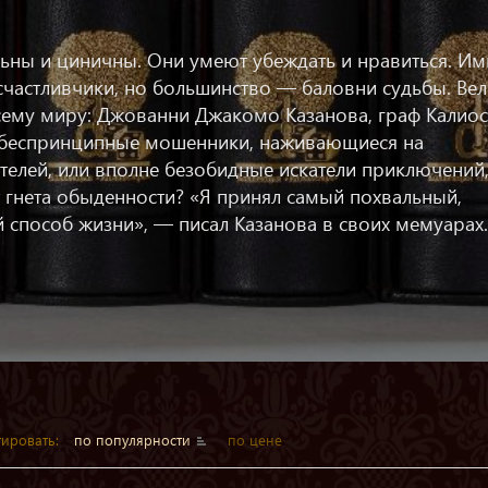
льны и циничны. Они умеют убеждать и нравиться. Им
 счастливчики, но большинство — баловни судьбы. Ве
сему миру: Джованни Джакомо Казанова, граф Калиос
е беспринципные мошенники, наживающиеся на
елей, или вполне безобидные искатели приключений
 гнета обыденности? «Я принял самый похвальный,
 способ жизни», — писал Казанова в своих мемуарах.
ировать:
по популярности
по цене