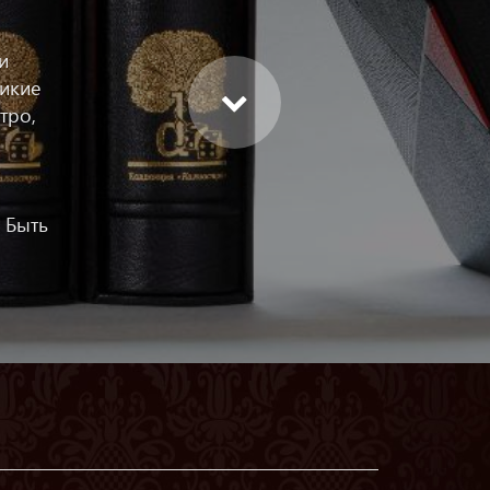
и
ликие
тро,
,
 Быть