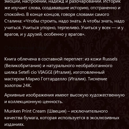
эмоций, настроений, надежд и разочарований. Историк
же изучает слова, создававшие историю, отстраненно и
спокойно. В конце концов, говоря словами самого
Сталина: «Чтобы строить, надо знать. А чтобы знать, надо
учиться. Учиться упорно, терпеливо. Учиться у всех — и у
врагов, и у друзей, особенно у врагов».
Оформление тома
Книга облечена в составной переплет: из кожи Russels
(Великобритания) и натурального необработанного
шелка Seteﬁ cio VIAGGI (Италия), изготовленный
мастером Марио Готтарделло (Италия). Тиснение
золотом 24K.
Архивные изображения имеют высокую художественную
и коллекционную ценность.
Munken Print Cream (Швеция) – исключительного
качества бумага, которая используется в эксклюзивных
изданиях.