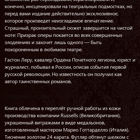
конечно, инсценировали на театральных подмостках, но
перед вами издание действительно эксклюзивное,
которое произведет неизгладимое впечатление.
Страшный, пронзительный сюжет завершится на чистой
ноте: Призрак оперы покается во всех совершенных
злодеяниях и захочет лишь одного — быть
похороненным в любимом театре.
Гастон Леру, кавалер Ордена Почетного легиона, юрист и
журналист, побывал в России, описав события первой
русской революции. Но известность он получил как
автор таинственных романов.
Оформление тома
Книга облечена в переплёт ручной работы из кожи
производства компании Russells (Великобритания),
украшенный витражами в виде медальонов,
изготовленный мастером Марио Готтарделло (Италия).
Тиснение золотом 24 карата. Футляр обтянут шелком с