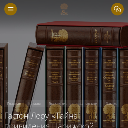
Главная
Каталог
Эксклюзивные издания книг
Замок
Гастон Леру «Тайна
привидения Парижской