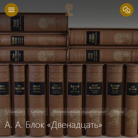
Главная
Каталог
Эксклюзивные издания книг
Муза
А. А. Блок «Двенадцать»