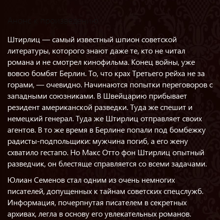
Анонс к произведению
Штирлиц — самый известный шпион советской
литературы, которого знают даже те, кто не читал
романа и не смотрел кинофильма. Конец войны, уже
вовсю бомбят Берлин. То, что крах Третьего рейха не за
горами, — очевидно. Начинаются попытки переговоров с
западными союзниками. В Швейцарию прибывает
резидент американской разведки. Туда же спешит и
немецкий генерал. Туда же Штирлиц отправляет своих
агентов. В то же время в Берлине попали под бомбежку
радисты-подпольщики: мужчина погиб, а его жену
схватило гестапо. Но Макс Отто фон Штирлиц опытный
разведчик, он блестяще справляется со всеми задачами.
Юлиан Семенов стал одним из очень немногих
писателей, допущенных к тайнам советских спецслужб.
Информация, почерпнутая писателем в секретных
архивах, легла в основу его увлекательных романов.