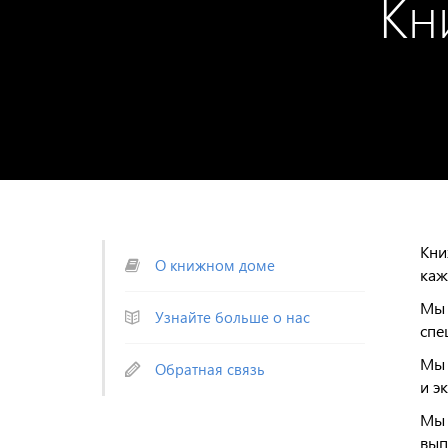
Кн
Кни
О книжном доме
каж
Мы 
Узнайте больше о нас
спе
Мы 
Обратная связь
и э
Мы 
вып