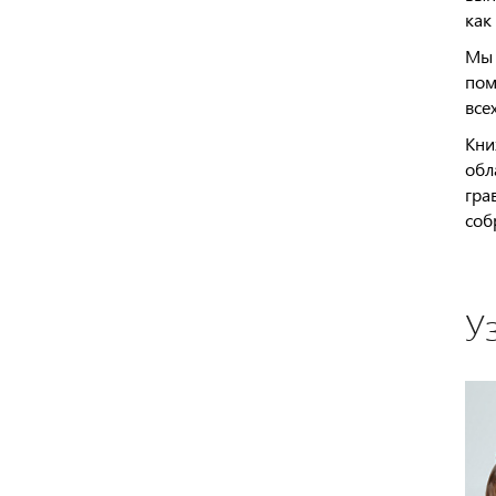
как
Мы 
пом
все
Кни
обл
гра
соб
У