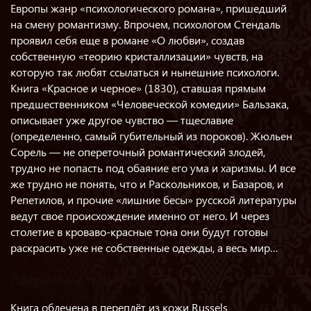
Европы жанр «психологического романа», пришедший
на смену романтизму. Впрочем, психологом Стендаль
проявил себя еще в романе «О любви», создав
собственную «теорию кристаллизации» чувств, на
которую так любят ссылаться и нынешние психологи.
Книга «Красное и черное» (1830), ставшая прямым
предшественником «Человеческой комедии» Бальзака,
описывает уже другое чувство — тщеславие
(определенно, самый губительный из пороков). Жюльен
Сорель — не опереточный романтический злодей,
трудно не попасть под обаяние его ума и харизмы. И все
же трудно не понять, что и Раскольников, и Базаров, и
Репетилов, и прочие «лишние бесы» русской литературы
ведут свое происхождение именно от него. И через
столетие в кроваво-красные тона они будут готовы
раскрасить уже не собственные одежды, а весь мир…
Оформление тома
Книга облечена в переплёт из кожи Russels