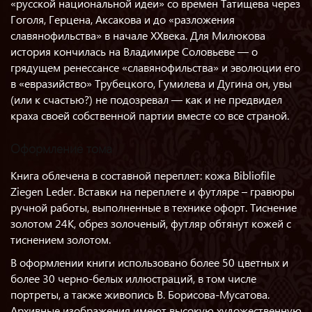
«русской национальной идеи» со времен Татищева через
Гоголя, Герцена, Аксакова и до «разложения
славянофильства» в начале XXвека. Для Милюкова
история кончилась на Владимире Соловьеве — о
грядущем ренессансе «славянофильства» и эволюции его
в «евразийство» Трубецкого, Гумилева и Дугина он, увы
(или к счастью?) не подозревал — как и не предвидел
краха своей собственной партии вместе со все страной.
Оформление тома
Книга облечена в составной переплет: кожа Bibliofile
Ziegen Leder. Вставки на переплете и футляре – гравюры
ручной работы, выполненные в технике офорт. Тиснение
золотом 24К, обрез золоченый, футляр обтянут кожей с
тиснением золотом.
В оформлении книги использовано более 50 цветных и
более 30 черно-белых иллюстраций, в том числе
портреты, а также живопись В. Борисова-Мусатова.
Архивные изображения имеют высокую художественную