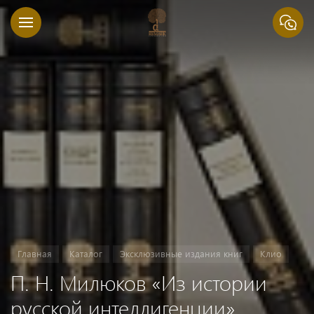
Главная
Каталог
Эксклюзивные издания книг
Клио
П. Н. Милюков «Из истории
русской интеллигенции»