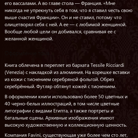
его вассалами. А во главе стола — Франция. «Мне
никогда не упрекнуть себя в том, что я ставил честь свою
выше счастия Франции». Он и не ставил, потому что
олицетворял себя с ней. А ее — с любимой женщиной.
Вообще любой цели он добивался, сравнивая ее с
желанной женщиной.
Оформление тома
Книга облечена в переплет из бархата Tessile Ricciardi
(Venezia) с накладкой из алюминия. На корешке вставки
из кожи с тиснением серебряной фольгой. Обрез
серебрённый. Футляр обтянут кожей с тиснением.
В оформлении книги использовано более 50 цветных и
40 черно-белых иллюстраций, в том числе цветные
литографии с видами Египта, а также портреты и
батальные сцены. Архивные изображения имеют
высокую художественную и коллекционную ценность.
Компания Favini, существующая уже более чем сто лет,