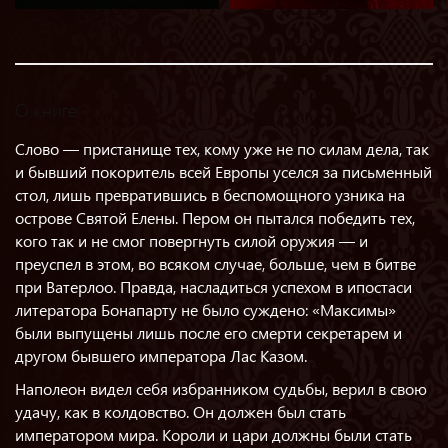
О книге
Слово — пристанище тех, кому уже не по силам дела, так
и бывший покоритель всей Европы уселся за письменный
стол, лишь превратившись в беспомощного узника на
острове Святой Елены. Пером он пытался победить тех,
кого так и не смог повергнуть силой оружия — и
преуспел в этом, во всяком случае, больше, чем в битве
при Ватерлоо. Правда, насладиться успехом в ипостаси
литератора Бонапарту не было суждено: «Максимы»
были выпущены лишь после его смерти секретарем и
другом бывшего императора Лас Казом.
Наполеон видел себя избранником судьбы, верил в свою
удачу, как в колдовство. Он должен был стать
императором мира. Короли и цари должны были стать