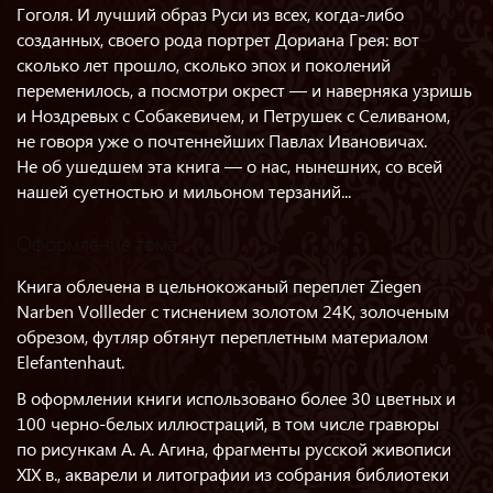
Гоголя. И лучший образ Руси из всех, когда-либо
созданных, своего рода портрет Дориана Грея: вот
сколько лет прошло, сколько эпох и поколений
переменилось, а посмотри окрест — и наверняка узришь
и Ноздревых с Собакевичем, и Петрушек с Селиваном,
не говоря уже о почтеннейших Павлах Ивановичах.
Не об ушедшем эта книга — о нас, нынешних, со всей
нашей суетностью и мильоном терзаний...
Оформление тома
Книга облечена в цельнокожаный переплет Ziegen
Narben Vollleder с тиснением золотом 24К, золоченым
обрезом, футляр обтянут переплетным материалом
Elefantenhaut.
В оформлении книги использовано более 30 цветных и
100 черно-белых иллюстраций, в том числе гравюры
по рисункам А. А. Агина, фрагменты русской живописи
XIX в., акварели и литографии из собрания библиотеки