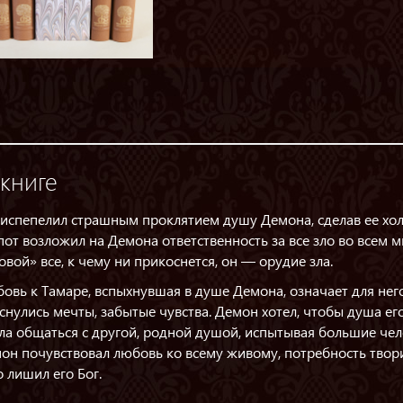
книге
 испепелил страшным проклятием душу Демона, сделав ее холо
пот возложил на Демона ответственность за все зло во всем 
овой» все, к чему ни прикоснется, он — орудие зла.
овь к Тамаре, вспыхнувшая в душе Демона, означает для не
снулись мечты, забытые чувства. Демон хотел, чтобы душа его
ла общаться с другой, родной душой, испытывая большие чел
он почувствовал любовь ко всему живому, потребность твори
о лишил его Бог.