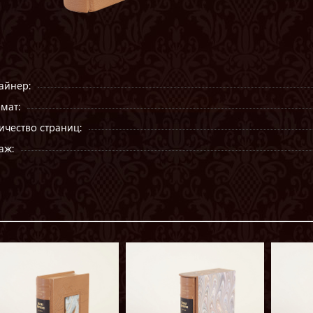
айнер:
мат:
ичество страниц:
аж: