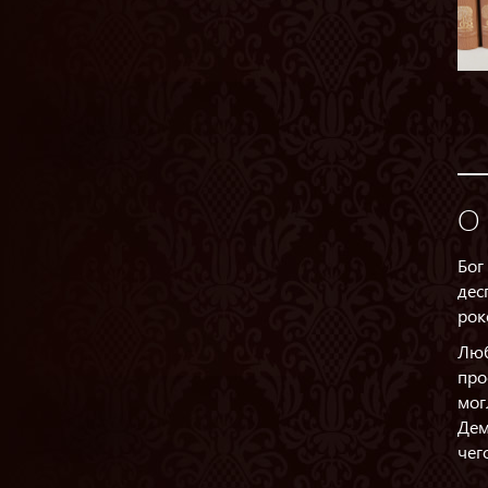
О 
Бог
дес
рок
Люб
про
мог
Дем
чег