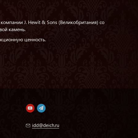
компании J. Hewit & Sons (Великобритания) со
вой камень.
кционную ценность.
idd@deich.ru