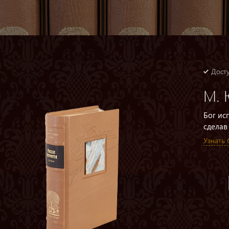
Досту
М. 
Бог ис
сделав 
Узнать