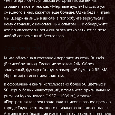
«не потерплю!» Глуповская история так же вечна,
страшна и поэтична, как «Мертвые души» Гоголя, а уж
смешного в ней, кажется, еще больше. Одна беда: читаем
мы Щедрина лишь в школе, а попробуйте вернуться к
нему с годами, с накопленным опытом — и обнаружите,
что по увлекательности книга эта легко заткнет за пояс
любой современный бестселлер.
Оформление тома
Книга облечена в составной переплет из кожи Russels
(Великобритания). Тиснение золотом 24K. Обрез
золоченый, футляр обтянут мраморной бумагой RELMA
(Франция) с тиснением золотом.
В оформлении книги использовано более 50 цветных и
50 черно-белых иллюстраций, в том числе оригинальные
рисунки Кукрыниксов (1937—1939 гг.), а также
«Портретная галерея градоначальников в разное время в
городе Глупове от вышнего начальства поставленных…».
Архивные изображения имеют высокую художественную