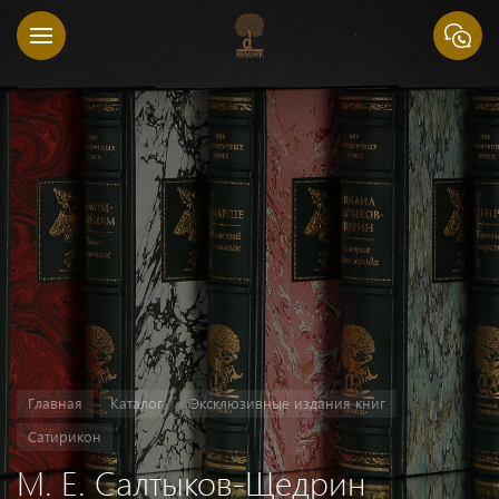
Главная
Каталог
Эксклюзивные издания книг
Сатирикон
М. Е. Салтыков-Щедрин