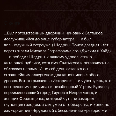
О книге
…Был потомственный дворянин, чиновник Салтыков,
дослужившийся до вице-губернатора — и был
вольнодумный остроумец Щедрин. Почти двадцать лет
перетягивали Михаила Евграфовича его «Джекил и Хайд»
— и победил Щедрин, к вящему удовольствию
читающей публики, хотя имя Салтыкова и оставалось на
обложках первым. И по сей день остается он
страшнейшим аллергеном для чиновников любого
уровня. Вот открываешь «Историю» — и чувствуешь, что
по-прежнему при чинах и незабвенный Угрюм-Бурчеев,
переименовавший город Глупов в Непреклонск, и
денщик Фердыщенко, который чуть не заморил
глуповцев голодом, а сам умер от обжорства, и конечно
же, «органчик»-Брудастый с бесконечным «разорю!» и