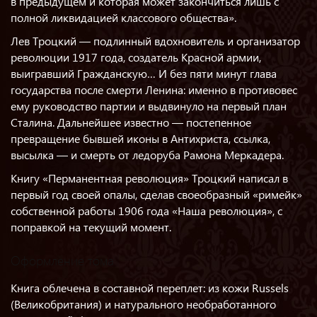
в предыдущем и которая может закончиться лишь с
полной ликвидацией классового общества».
Лев Троцкий — подлинный вдохновитель и организатор
революции 1917 года, создатель Красной армии,
выигравший Гражданскую… И без пяти минут глава
государства после смерти Ленина: именно в противовес
ему руководство партии и выдвинуло на первый план
Сталина. Дальнейшее известно — постепенное
превращение бывшей иконы в Антихриста, ссылка,
высылка — и смерть от ледоруба Рамона Меркадера.
Книгу «Перманентная революция» Троцкий написал в
первый год своей опалы, сделав своеобразный «римейк»
собственной работы 1906 года «Наша революция», с
поправкой на текущий момент.
Оформление тома
Книга облечена в составной переплет: из кожи Russels
(Великобритания) и натурального необработанного