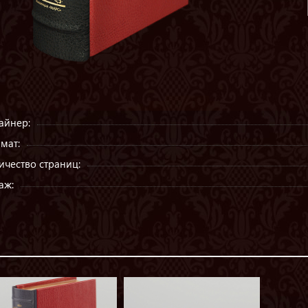
айнер:
мат:
ичество страниц:
аж: