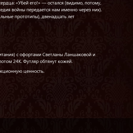
ердца: «Убей его!» — остался (видимо, потому,
гедия войны передается нам именно через них).
альные прототипы), двенадцать лет
ритания) с офортами Светланы Ланшаковой и
лотом 24K. Футляр обтянут кожей.
кционную ценность.