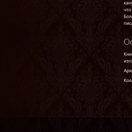
кан
что
Бол
пис
О
Кни
изг
Арх
Кол