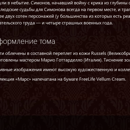
ули в небытие. Симонов, начавший войну с крика из глубины с
 людские судьбы для Симонова всегда на первом месте, и тра
ее двух сотен персонажей (у большинства из которых есть ре
ательского труда — и четыре страшных военных года.
формление тома
ги облечены в составной переплет из кожи Russels (Великоб
отовлены мастером Марио Готтарделло (Италия). Тиснение зо
ивные изображения имеют высокую художественную и колле
лекция «Марс» напечатана на бумаге FreeLife Vellum Cream.