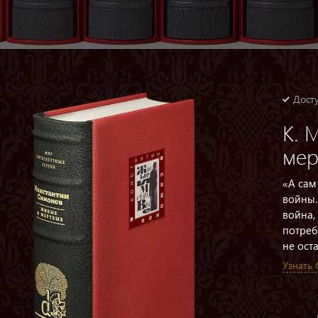
Досту
К. 
мер
«А сам
войны.
война,
потреб
не оста
Узнать