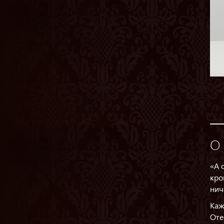
О 
«А 
кро
нич
Каж
Оте