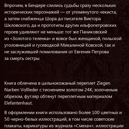
Впрочем, в Бендере слились судьбы сразу нескольких
исторических персонажей — от упомянутого чекиста,
а затем снабженца Шора до писателя Виктора
Шкловского, да и прототипы других ильфопетровских
героев удивляют не меньше: тот же Паниковский
из «Золотого теленка» и вовсе был женщиной, польской
уголовницей и гусеводкой Микалиной Ковской, так и
не заслужившей помилования от Евгения Петрова
за смерть сестры
Оформление тома
Книга облечена в цельнокожаный переплет Ziegen
Narben Vollleder с тиснением золотом 24К, золоченым
обрезом, футляр обтянут переплетным материалом
Elefantenhaut.
В оформлении книги использовано более 100 цветных и
50 черно-белых иллюстраций, в том числе советские
плакаты, карикатуры из журнала «Смехач», иллюстрации