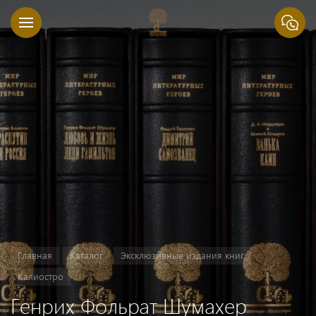
Главная
Каталог
Эксклюзивные издания книг
Калиостро
Генрих Фольрат Шумахер