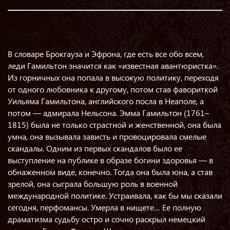
О книге
В словаре Брокгауза и Эфрона, где есть все обо всем,
леди Гамильтон значится как «известная авантюристка».
Из горничных она попала в высокую политику, переходя
от одного любовника к другому, потом став фавориткой
Уильяма Гамильтона, английского посла в Неаполе, а
потом — адмирала Нельсона. Эмма Гамильтон (1761–
1815) была не только страстной и женственной, она была
умна, она вызывала зависть и провоцировала смелые
скандалы. Одним из первых скандалов было ее
выступление на публике в образе богини здоровья — в
обнаженном виде, конечно. Тогда она была юна, а став
зрелой, она сыграла большую роль в военной
международной политике. Устраивала, как бы мы сказали
сегодня, перфомансы. Умерла в нищете… Ее полную
драматизма судьбу остро и сочно раскрыл немецкий