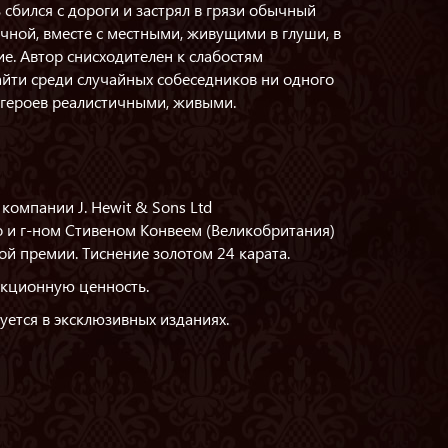
бился с дороги и застрял в грязи обычный
чной, вместе с местными, живущими в глуши, в
е. Автор снисходителен к слабостям
айти среди случайных собеседников ни одного
 героев реалистичными, живыми.
компании J. Hewit & Sons Ltd
о и г-ном Стивеном Конвеем (Великобритания)
й премии. Тиснение золотом 24 карата.
кционную ценность.
зуется в эксклюзивных изданиях.