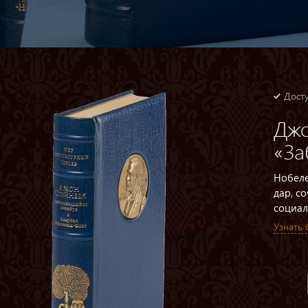
Досту
Джо
«За
Нобеле
дар, с
социал
Узнать