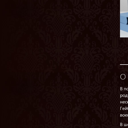
О 
В п
род
нес
Гей
вое
В ш