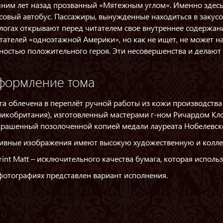
ним лет назад прозванный «Мятежным углом». Именно здесь с
совый автобус. Пассажиры, вынужденные находиться в закусо
логах открывают перед читателем свое внутреннее содержани
тателей «одноэтажной Америки», но как не ищет, не может н
ностью положительного героя. Эти несовершенства и делают
формление тома
га облечена в переплёт ручной работы из кожи производства 
ликобритания), изготовленный мастерами г-ном Ричардом Кл
крашенный позолоченной копией медали лауреата Нобелевско
ивные изображения имеют высокую художественную и колле
rint Matt – исключительного качества бумага, которая исполь
фотографиях представлен вариант исполнения.