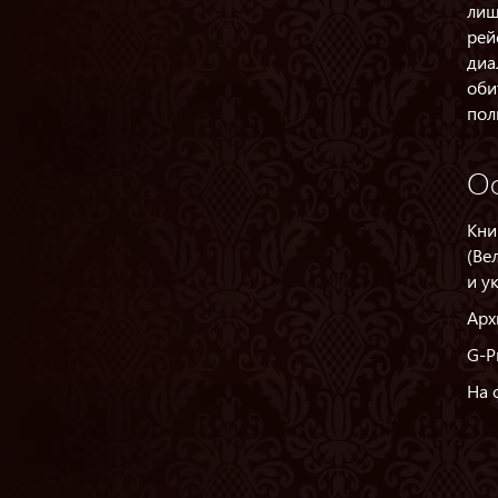
лиш
рей
диа
оби
пол
О
Кни
(Ве
и у
Арх
G-P
На 