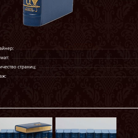
айнер:
мат:
ичество страниц:
аж: