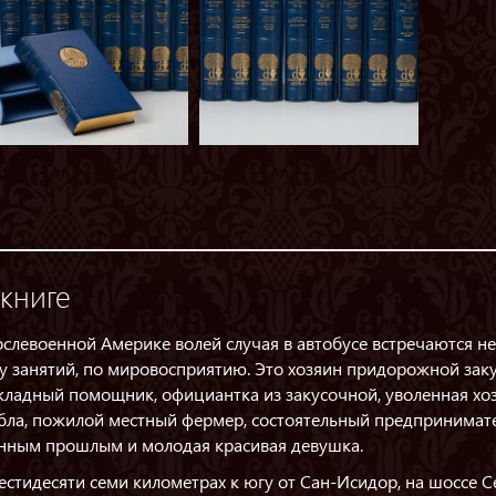
книге
ослевоенной Америке волей случая в автобусе встречаются не
у занятий, по мировосприятию. Это хозяин придорожной заку
кладный помощник, официантка из закусочной, уволенная хоз
бла, пожилой местный фермер, состоятельный предпринимат
нным прошлым и молодая красивая девушка.
естидесяти семи километрах к югу от Сан-Исидор, на шоссе Се