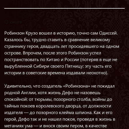
О книге
Робинзон Крузо вошел в историю, точно сам Одиссей.
Казалось бы, трудно ставить в сравнение великому
страннику героя, двадцать лет просидевшего на одном
острове. Впрочем, после этого Робинзон успел
постранствовать по Китаю и России (потеряв в еще не
вырубленной Сибири своего Пятницу: эту часть его
истории в советские времена издавали неохотно).
Удивительно, что создатель «Робинзона» не покидал
родной Англии, хотя жизнь Дефо не назовешь
спокойной: от тюрьмы, позорного столба, войны до
тайных покоев королевского дворца, от должности
издателя — до позорного клейма шпиона. Как и его
герой, Дефо так и не нашел покоя, проведя в жизнь в
метаниях ума — и внося своим пером, в качестве