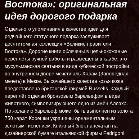
Востока»: оригинальная
идея дорогого подарка
Отдельного упоминания в качестве идеи для
редчайшего статусного подарка заслуживает
десятитомная коллекция «Великие правители
Востока». Дорогие книги облечены в цельнокожаные
переплёты ручной работы и размещены в каабе: это
мусульманская святыня в виде кубической постройки
во внутреннем дворе мечети аль-Харам
(
Заповедная
мечеть) в Мекке.
Высочайшего качества козья кожа
предоставлена британской фирмой Russells. Каждый
переплёт отделан бронзовым барельефом в виде
животного, символизирующего одно из имён Аллаха.
По желанию барельеф может быть выполнен из золота
750 карат. Корешки украшены орнаментальным
золотым тиснением. Книжный блок напечатан на
дизайнерской бумаге итальянской фирмы Fedrigoni