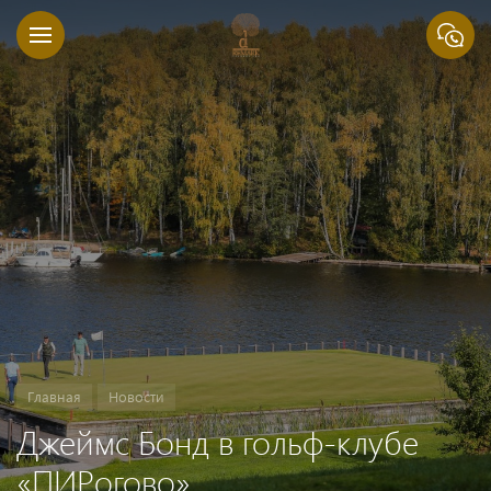
Главная
Новости
Джеймс Бонд в гольф-клубе
«ПИРогово»