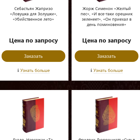
Себастьян Жапризо
Жорж Сименон «Желтый
«Ловушка для Золушки»,
пес», «И все-таки орешник
«Убийственное лето»
зеленеет», «Он приехал в
день поминовения»
Цена по запросу
Цена по запросу
Заказать
Заказать
Узнать больше
Узнать больше
Буало–Нарсежак «Та,
Фридрих Дюрренматт «Судья