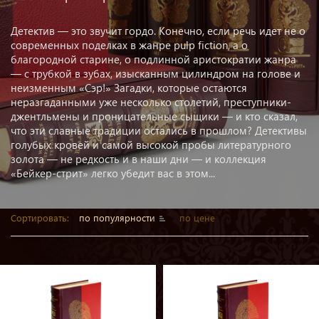
Детектив — это звучит гордо. Конечно, если речь идет не о
современных поделках в жанре pulp fiction, а о
благородной старине, о подлинной аристократии жанра
— с трубкой в зубах, изысканным цилиндром на голове и
неизменным «Сэр!» Загадки, которые остаются
неразгаданными уже несколько столетий, преступники-
джентльмены и проницательные сыщики — и кто сказал,
что эти славные традиции остались в прошлом? Детективы
голубых кровей и самой высокой пробы литературного
золота — не редкость и в наши дни — и коллекция
«Бейкер-cтрит» легко убедит вас в этом...
Сортировать:
по популярности
по цене